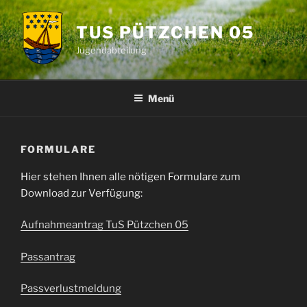
Zum
Inhalt
TUS PÜTZCHEN 05
springen
Jugendabteilung
Menü
FORMULARE
Hier stehen Ihnen alle nötigen Formulare zum
Download zur Verfügung:
Aufnahmeantrag TuS Pützchen 05
Passantrag
Passverlustmeldung